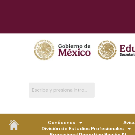
Ir
al
contenido
Conócenos
Avis
División de Estudios Profesionales
Prenacional Deportivo Región IV