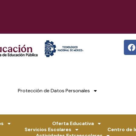
F
a
c
e
b
o
o
Protección de Datos Personales
k
os
Oferta Educativa
Servicios Escolares
Centro de 
Actividades Extraescolares