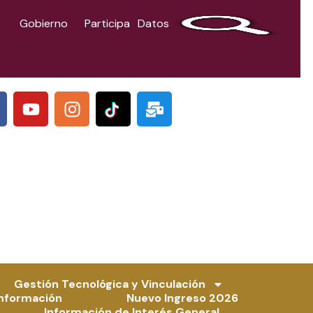
Gobierno
Participa
Datos
Y
I
M
o
n
a
u
s
i
t
t
l
u
a
-
b
g
b
e
r
u
a
l
m
k
Gestión Tecnológica y Vinculación
Información
Nuevo Ingreso 2026
Información de Interés General