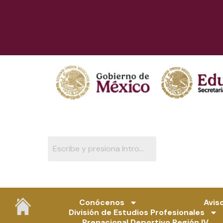
Ir
al
contenido
Conócenos
Avis
División de Estudios Profesionales
Prenacional Deportivo Región IV