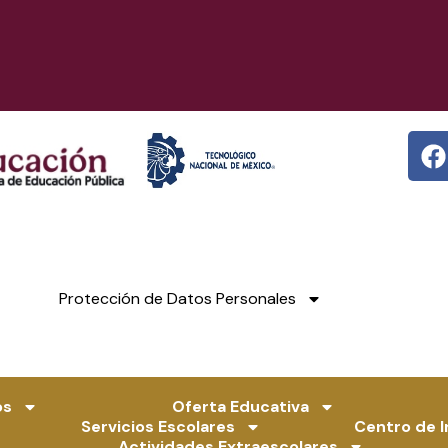
F
a
c
e
b
o
o
Protección de Datos Personales
k
os
Oferta Educativa
Servicios Escolares
Centro de 
Actividades Extraescolares