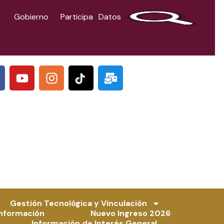
Gobierno
Participa
Datos
Y
I
M
o
n
a
u
s
i
t
t
l
u
a
-
b
g
b
e
r
u
a
l
m
k
Gestión Tecnológica y Vinculación
Información
Nuevo Ingreso 2026
Información de Interés General