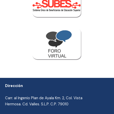
Dirección
Carr. al Ingenio Plan de Ayala Km. 2, Col. Vista
Hermosa. Cd. Valles. S.L.P. C.P. 79010